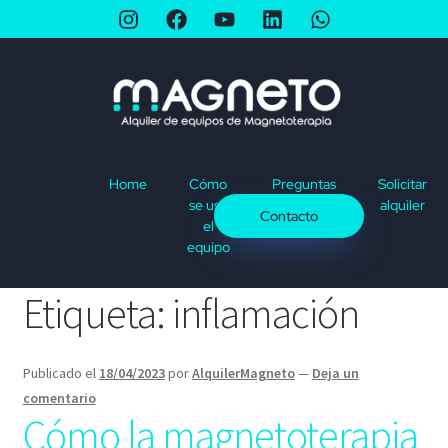
Home
Cómo
Preguntas
Solicitar
se usa
frecuentes
alquiler
Contacto
el
equipo
Etiqueta:
inflamación
Publicado el
18/04/2023
por
AlquilerMagneto
—
Deja un
comentario
Cómo la magnetoterapia