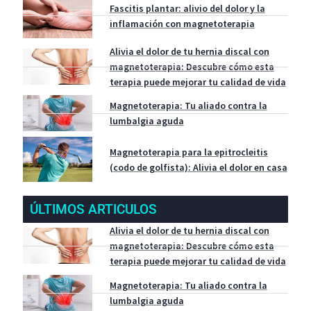
Fascitis plantar: alivio del dolor y la
inflamación con magnetoterapia
Alivia el dolor de tu hernia discal con
magnetoterapia: Descubre cómo esta
terapia puede mejorar tu calidad de vida
Magnetoterapia: Tu aliado contra la
lumbalgia aguda
Magnetoterapia para la epitrocleitis
(codo de golfista): Alivia el dolor en casa
ÚLTIMOS ARTICULOS
Alivia el dolor de tu hernia discal con
magnetoterapia: Descubre cómo esta
terapia puede mejorar tu calidad de vida
Magnetoterapia: Tu aliado contra la
lumbalgia aguda