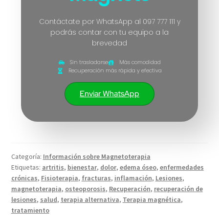
Contáctate por WhatsApp al 097 777 111 y
podrás contar con tu equipo a la
brevedad
Sin trasladarse
Más comodidad
Recuperación más rápida y efectiva
Enviar WhatsApp
Categoría:
Información sobre Magnetoterapia
Etiquetas:
artritis
,
bienestar
,
dolor
,
edema óseo
,
enfermedades
crónicas
,
Fisioterapia
,
fracturas
,
inflamación
,
Lesiones
,
magnetoterapia
,
osteoporosis
,
Recuperación
,
recuperación de
lesiones
,
salud
,
terapia alternativa
,
Terapia magnética
,
tratamiento