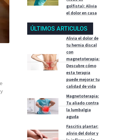
golfista): Alivia
el dolor en casa
ÚLTIMOS ARTICULOS
Alivia el dolor de
tu hernia discal
con
magnetoterapia:
Descubre cómo
esta terapia
puede mejorar tu
te
calidad de vida
 y
Magnetoterapia:
Tu aliado contra
la lumbalgia
aguda
Fascitis plantar:
alivio del dolor y
la inflamación