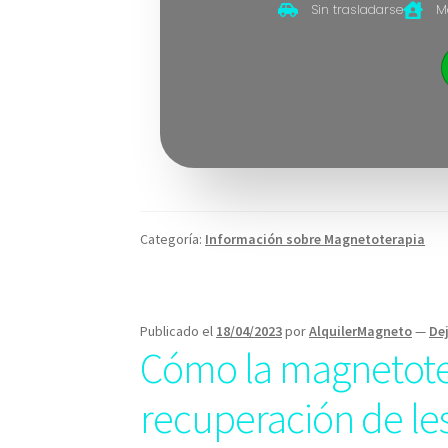
Sin trasladarse
M
Categoría:
Información sobre Magnetoterapia
Publicado el
18/04/2023
por
AlquilerMagneto
—
De
Cómo la magnetote
recuperación de le