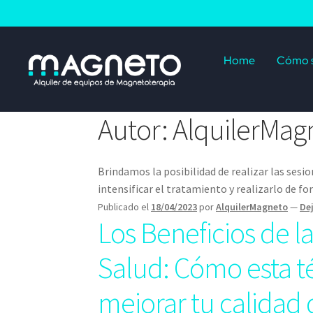
Home
Cómo s
Autor:
AlquilerMag
Brindamos la posibilidad de realizar las sesi
intensificar el tratamiento y realizarlo de fo
Publicado el
18/04/2023
por
AlquilerMagneto
—
De
Los Beneficios de l
Salud: Cómo esta t
mejorar tu calidad 