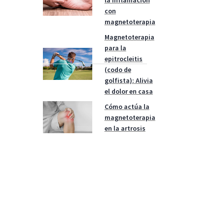
con
magnetoterapia
Magnetoterapia
para la
epitrocleitis
(codo de
golfista): Alivia
el dolor en casa
Cómo actúa la
magnetoterapia
en la artrosis