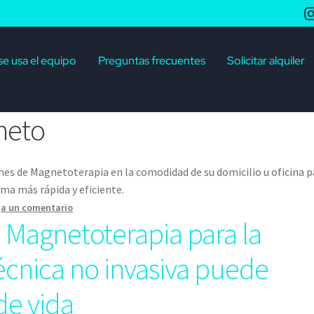
e usa el equipo
Preguntas frecuentes
Solicitar alquiler
neto
ones de Magnetoterapia en la comodidad de su domicilio u oficina p
rma más rápida y eficiente.
ja un comentario
a Magnetoterapia para la
écnica no invasiva puede
de vida