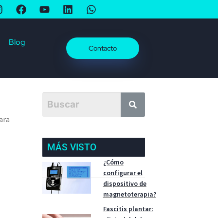
Blog
Contacto
ara
MÁS VISTO
¿Cómo
configurar el
dispositivo de
magnetoterapia?
Fascitis plantar: