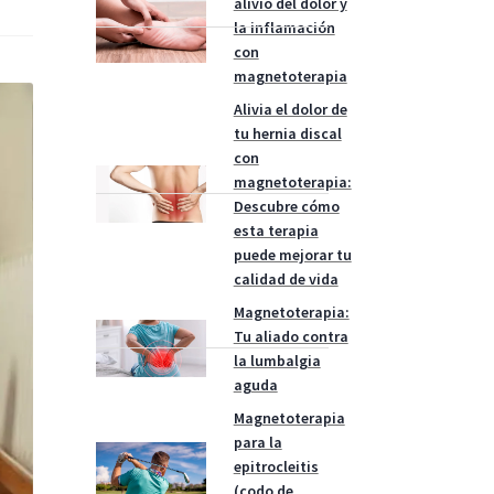
alivio del dolor y
la inflamación
con
magnetoterapia
Alivia el dolor de
tu hernia discal
con
magnetoterapia:
Descubre cómo
esta terapia
puede mejorar tu
calidad de vida
Magnetoterapia:
Tu aliado contra
la lumbalgia
aguda
Magnetoterapia
para la
epitrocleitis
(codo de