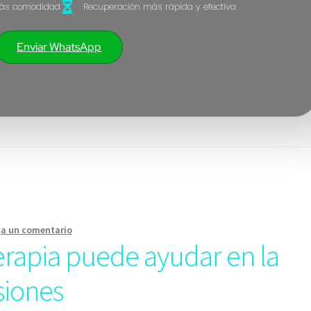
ás comodidad
Recuperación más rápida y efectiva
Enviar WhatsApp
ja un comentario
rapia puede ayudar en la
siones